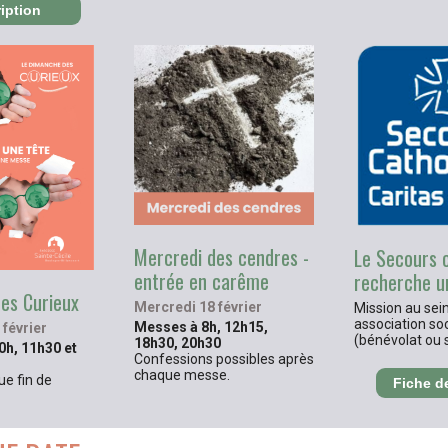
ription
Mercredi des cendres -
Le Secours 
entrée en carême
recherche u
es Curieux
Mercredi 18 février
Mission au sei
association soc
Messes à 8h, 12h15,
février
(bénévolat ou s
18h30, 20h30
h, 11h30 et
Confessions possibles après
chaque messe.
e fin de
Fiche d