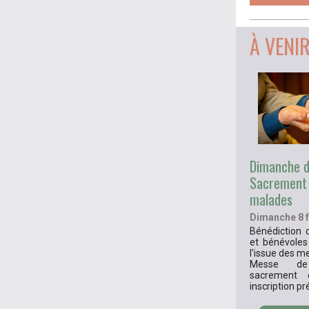
À VENI
Dimanche d
Sacrement
malades
Dimanche 8 f
Bénédiction 
et bénévoles
l'issue des m
Messe d
sacrement 
inscription pr