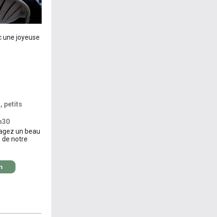
c une joyeuse
 petits
h30
tagez un beau
 de notre
n