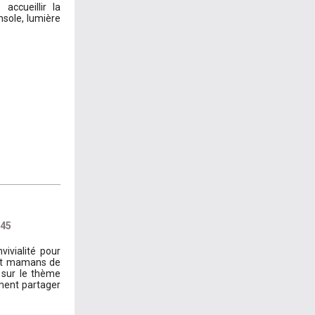
ccueillir la
nsole, lumière
h45
ivialité pour
et mamans de
 sur le thème
ment partager