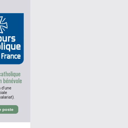
catholique
n bénévole
n d’une
iale
alariat).
e poste