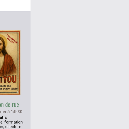
on de rue
rier à 14h30
utis
ge, formation,
n, relecture.