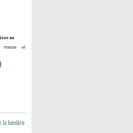
ésus au
x, messe et
e la lumière