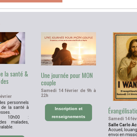
R
e la santé &
Une journée pour MON
 des
couple
Samedi 14 février de 9h à
22h
évrier
des personnels
 de la santé à
Inscription et
Évangélisati
esses.
renseignements
e 10h00 :
Samedi 14 fév
des malades,
Salle Carlo Ac
éalable.
Accueil, louan
envoi en missio