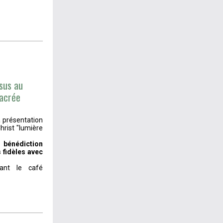
ésus au
sacrée
a présentation
hrist "lumière
bénédiction
 fidèles avec
ant le café