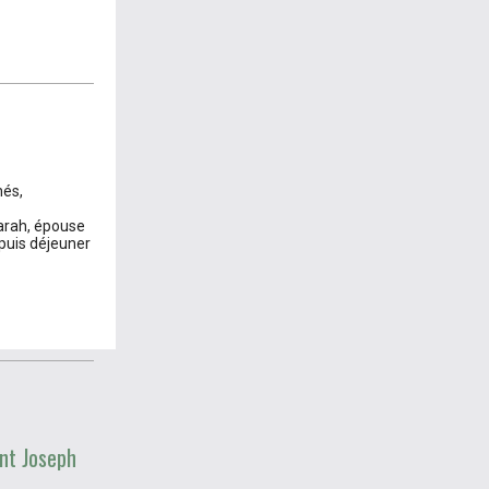
nés,
arah, épouse
 puis déjeuner
nt Joseph